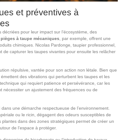
ues et préventives à
pes
s décriées pour leur impact sur l’écosystème, des
s
pièges à taupe mécaniques
, par exemple, offrent une
roduits chimiques. Nicolas Pardonge, taupier professionnel,
 de capturer les taupes vivantes pour ensuite les relâcher
tion répulsive, vantée pour son action non létale. Bien que
fs émettent des vibrations qui perturbent les taupes et les
ne technique qui requiert patience et persévérance, car les
nt nécessiter un ajustement des fréquences ou de
si dans une démarche respectueuse de l’environnement.
mpériale ou le ricin, dégagent des odeurs susceptibles de
es plantes dans des zones stratégiques permet de créer un
autour de l’espace à protéger.
 la dispersion de bicarbonate ou l’introduction de tuyaux