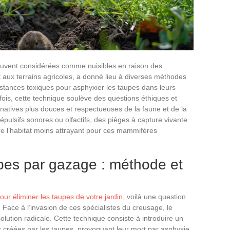
ouvent considérées comme nuisibles en raison des
 aux terrains agricoles, a donné lieu à diverses méthodes
ubstances toxiques pour asphyxier les taupes dans leurs
fois, cette technique soulève des questions éthiques et
natives plus douces et respectueuses de la faune et de la
épulsifs sonores ou olfactifs, des pièges à capture vivante
dre l’habitat moins attrayant pour ces mammifères
upes par gazage : méthode et
r éliminer les taupes de votre jardin
, voilà une question
Face à l’invasion de ces spécialistes du creusage, le
ution radicale. Cette technique consiste à introduire un
s créées par les taupes, provoquant leur mort par asphyxie.