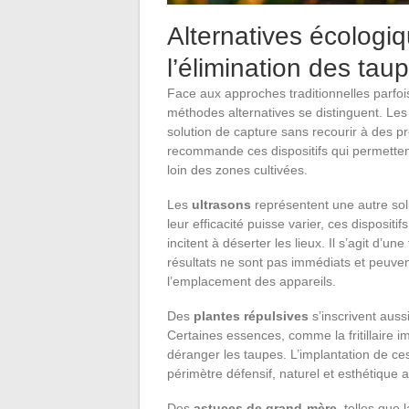
Alternatives écologiq
l’élimination des tau
Face aux approches traditionnelles parfoi
méthodes alternatives se distinguent. Le
solution de capture sans recourir à des p
recommande ces dispositifs qui permettent
loin des zones cultivées.
Les
ultrasons
représentent une autre solu
leur efficacité puisse varier, ces dispositi
incitent à déserter les lieux. Il s’agit d’u
résultats ne sont pas immédiats et peuve
l’emplacement des appareils.
Des
plantes répulsives
s’inscrivent aus
Certaines essences, comme la fritillaire i
déranger les taupes. L’implantation de c
périmètre défensif, naturel et esthétique 
Des
astuces de grand-mère
, telles que